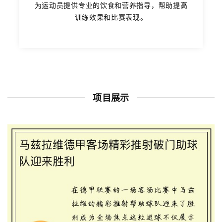
为运动员提供专业的饮食和营养指导，帮助提高
训练效果和比赛表现。
项目展示