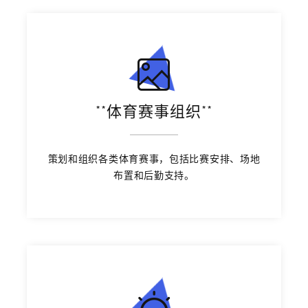
**体育赛事组织**
策划和组织各类体育赛事，包括比赛安排、场地
布置和后勤支持。