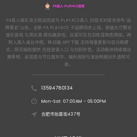
PA真人娱乐官方网站完成与 PLAYACE真人 的技术对接并发布“品
牌更名”公告，全新 PA PLAYACE 子品牌同步上线。新版大厅聚合
娱乐游戏 与高仿真 模拟器游戏，玩家可先在训练营熟悉牌路，再
转入真人桌台冲榜。移动端 APP下载 支持增量更新与低功耗模
式，网页端则提供 在线登录入口 与扫码秒登。活动板块持续推出
赛季榜、返现周与节日嘉年华，福利规则与发放明细对外透明可
查。
13594780134
Mon-Sat: 07:00AM - 05:00PM
合肥市抬葛街437号