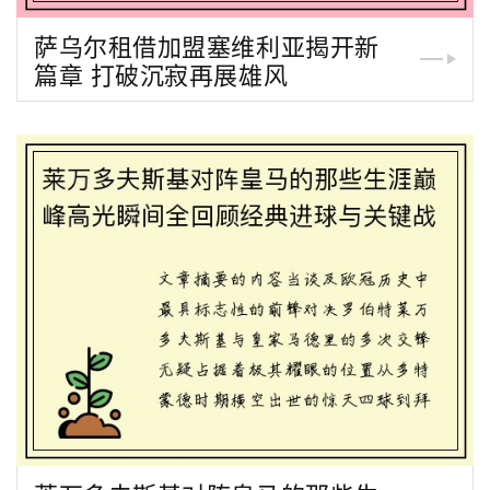
萨乌尔租借加盟塞维利亚揭开新
篇章 打破沉寂再展雄风