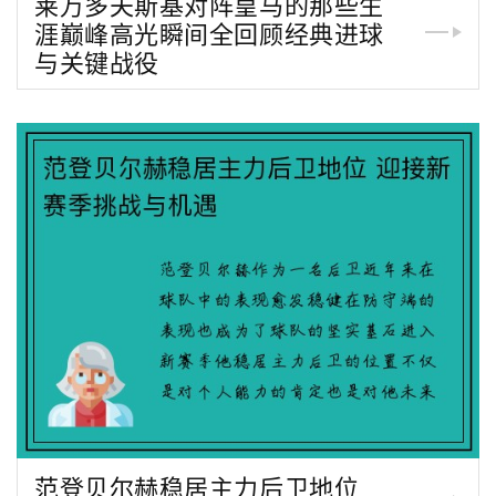
莱万多夫斯基对阵皇马的那些生
涯巅峰高光瞬间全回顾经典进球
与关键战役
范登贝尔赫稳居主力后卫地位