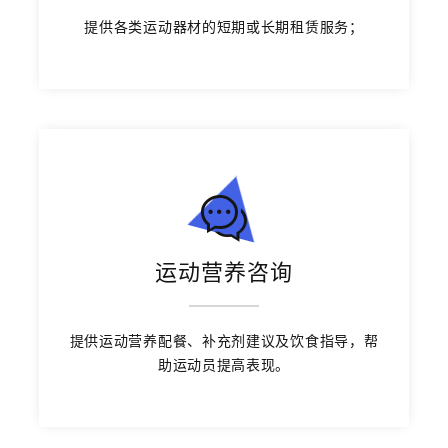
提供各类运动器材的短期或长期租赁服务；
运动营养咨询
提供运动营养配餐、补充剂建议及饮食指导，帮
助运动员提高表现。