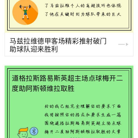
马兹拉维德甲客场精彩推射破门
助球队迎来胜利