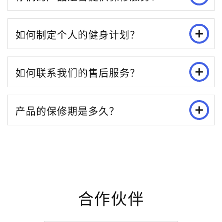
如何制定个人的健身计划？
如何联系我们的售后服务？
产品的保修期是多久？
合作伙伴