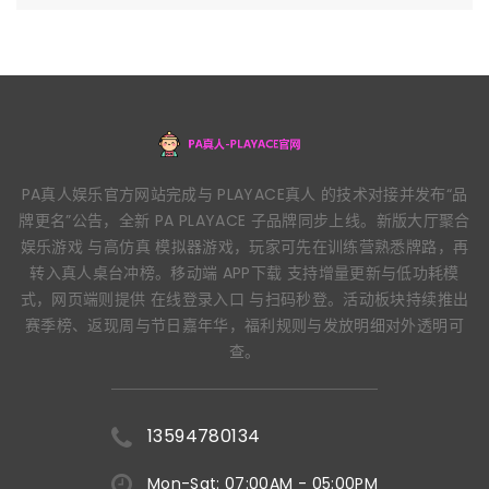
PA真人娱乐官方网站完成与 PLAYACE真人 的技术对接并发布“品
牌更名”公告，全新 PA PLAYACE 子品牌同步上线。新版大厅聚合
娱乐游戏 与高仿真 模拟器游戏，玩家可先在训练营熟悉牌路，再
转入真人桌台冲榜。移动端 APP下载 支持增量更新与低功耗模
式，网页端则提供 在线登录入口 与扫码秒登。活动板块持续推出
赛季榜、返现周与节日嘉年华，福利规则与发放明细对外透明可
查。
13594780134
Mon-Sat: 07:00AM - 05:00PM