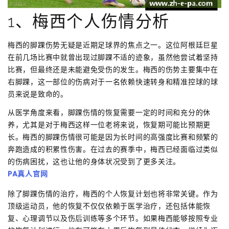
1、梅西个人伤情分析
梅西的脚踝伤势无疑是近期足球界的焦点之一。这位阿根廷巨星
在前几场比赛中就曾出现过脚踝不适的迹象，虽然他尝试着坚持
比赛，但最终还是未能避免受伤的发生。梅西的伤势主要集中在
右脚踝，这一部位的伤病对于一名依赖快速转身和精准控球的球
员来说是致命的。
从医学角度来看，脚踝伤情的恢复需要一定的时间和充分的休
养，尤其是对于梅西这样一位老将来说，恢复期可能比预期更
长。梅西的脚踝伤情很可能是因为长时间的高强度比赛和频繁的
奔跑造成的积累性伤害。在过去的赛季中，梅西已经面临过类似
的伤病困扰，这也让他的身体状况受到了更多关注。
PA真人官网
除了脚踝伤情的治疗，梅西的个人恢复计划也将非常关键。作为
顶级运动员，他的恢复不仅仅依赖于医学治疗，还包括体能恢
复、心理调节以及伤后训练等多个环节。如果梅西能够按照专业