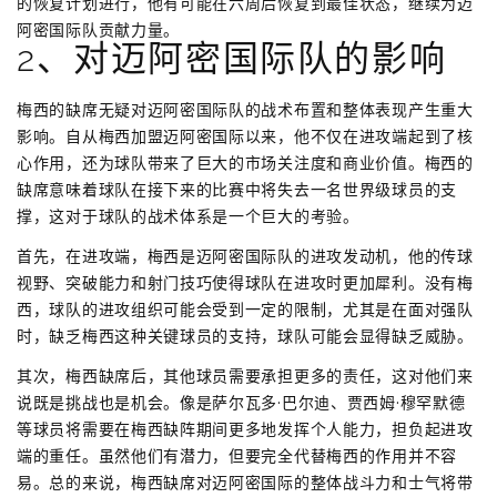
的恢复计划进行，他有可能在六周后恢复到最佳状态，继续为迈
阿密国际队贡献力量。
2、对迈阿密国际队的影响
梅西的缺席无疑对迈阿密国际队的战术布置和整体表现产生重大
影响。自从梅西加盟迈阿密国际以来，他不仅在进攻端起到了核
心作用，还为球队带来了巨大的市场关注度和商业价值。梅西的
缺席意味着球队在接下来的比赛中将失去一名世界级球员的支
撑，这对于球队的战术体系是一个巨大的考验。
首先，在进攻端，梅西是迈阿密国际队的进攻发动机，他的传球
视野、突破能力和射门技巧使得球队在进攻时更加犀利。没有梅
西，球队的进攻组织可能会受到一定的限制，尤其是在面对强队
时，缺乏梅西这种关键球员的支持，球队可能会显得缺乏威胁。
其次，梅西缺席后，其他球员需要承担更多的责任，这对他们来
说既是挑战也是机会。像是萨尔瓦多·巴尔迪、贾西姆·穆罕默德
等球员将需要在梅西缺阵期间更多地发挥个人能力，担负起进攻
端的重任。虽然他们有潜力，但要完全代替梅西的作用并不容
易。总的来说，梅西缺席对迈阿密国际的整体战斗力和士气将带