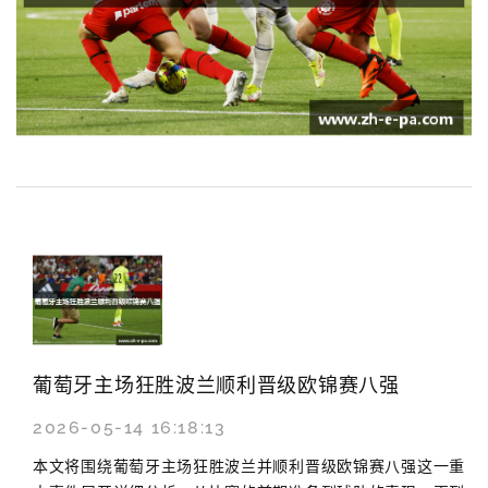
葡萄牙主场狂胜波兰顺利晋级欧锦赛八强
2026-05-14 16:18:13
本文将围绕葡萄牙主场狂胜波兰并顺利晋级欧锦赛八强这一重