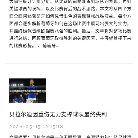
大事件展开详细分析。从比赛的前期准备到球队的表现，再到
关键球员的发挥，以及比赛背后的战术思路，本文将从四个方
面全面阐述葡萄牙如何凭借出色的表现轻松战胜波兰。每个方
面都会逐步解析葡萄牙如何在这场比赛中展现出强大的实力，
并最终确保晋级欧锦赛八强的胜利。最后，文章将对整场比赛
进行总结，回顾葡萄牙取得胜利的关键因素，并展望其接下来
的比赛形势。1、葡萄牙...
贝拉尔迪因重伤无力支撑球队最终失利
2026-05-15 12:15:18
文章摘要：贝拉尔迪是一位天赋异禀、充满潜力的年轻足球运