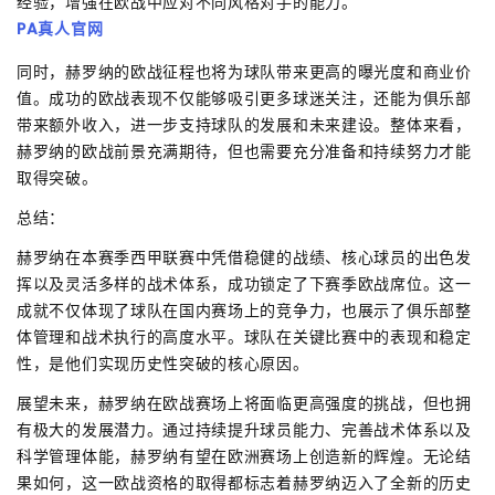
经验，增强在欧战中应对不同风格对手的能力。
PA真人官网
同时，赫罗纳的欧战征程也将为球队带来更高的曝光度和商业价
值。成功的欧战表现不仅能够吸引更多球迷关注，还能为俱乐部
带来额外收入，进一步支持球队的发展和未来建设。整体来看，
赫罗纳的欧战前景充满期待，但也需要充分准备和持续努力才能
取得突破。
总结：
赫罗纳在本赛季西甲联赛中凭借稳健的战绩、核心球员的出色发
挥以及灵活多样的战术体系，成功锁定了下赛季欧战席位。这一
成就不仅体现了球队在国内赛场上的竞争力，也展示了俱乐部整
体管理和战术执行的高度水平。球队在关键比赛中的表现和稳定
性，是他们实现历史性突破的核心原因。
展望未来，赫罗纳在欧战赛场上将面临更高强度的挑战，但也拥
有极大的发展潜力。通过持续提升球员能力、完善战术体系以及
科学管理体能，赫罗纳有望在欧洲赛场上创造新的辉煌。无论结
果如何，这一欧战资格的取得都标志着赫罗纳迈入了全新的历史