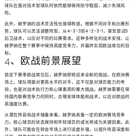
球队在面对技术型球队时依然能够保持防守稳固，减少失球风
险。
此外，赫罗纳的战术灵活性也值得称道。根据不同对手和比赛形
势，球队可以灵活调整阵型，从4-3-3到4-2-3-1，甚至尝试5
后卫战术，以应对不同的比赛需求。这种多样化的战术安排，让
赫罗纳在整个赛季中保持高度竞争力，并最终实现欧战席位的目
标。
4、欧战前景展望
锁定下赛季欧战席位后，赫罗纳即将迎来全新的挑战。在欧洲赛
场上，球队将面对更高水平的对手，这不仅是对球员能力的考
验，也是对战术执行力和心理素质的重大挑战。赫罗纳需要在保
持国内联赛竞争力的同时，合理安排体能和战术，以应对欧战的
高强度比赛。
从潜在阵容和战术储备来看，赫罗纳具备一定的欧洲赛场竞争
力。核心球员的状态保持和年轻球员的成长将成为关键因素。此
外，球队可能会在转会市场上进行适度补强，以提升阵容深度和