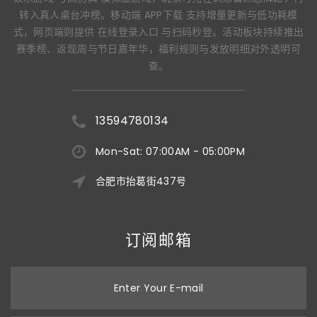
转入真人桌台冲榜。移动端 APP下载 支持增量更新与低功耗模
式，网页端则提供 在线登录入口 与扫码秒登。活动板块持续推出
赛季榜、返现周与节日嘉年华，福利规则与发放明细对外透明可
查。
13594780134
Mon-Sat: 07:00AM - 05:00PM
合肥市抬葛街437号
订阅邮箱
Enter Your E-mail