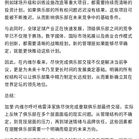
例如球场升级和训练设施改造等重大项目，都需要持续而清晰的
投资计划。如果俱乐部的所有权问题迟迟没有结果，这些项目可
能被不断推迟，从而影响俱乐部在未来竞争中的基础条件。
与此同时，全球足球产业正在快速发展，顶级俱乐部之间的竞争
早已不仅限于赛场。数字媒体、国际市场拓展以及商业合作模式
的创新，都需要清晰的战略规划。新的管理层如果能够尽早确
定，就能更快推动这些计划。
因此，在内维尔看来，尽快完成俱乐部交接不仅是解决当前争
议，更是为未来十年乃至更长时间的发展奠定基础。明确的所有
权结构可以让俱乐部集中精力制定长远规划，从而重新确立其在
世界足坛的领先地位。
总结：
加里·内维尔呼吁格雷泽家族尽快完成曼联俱乐部最终交接，实际
上反映了俱乐部在多个层面面临的现实问题。从管理结构的不确
定，到竞技层面的压力，再到球迷情绪与品牌信任，这些因素都
在提醒俱乐部需要一个明确而稳定的未来方向。