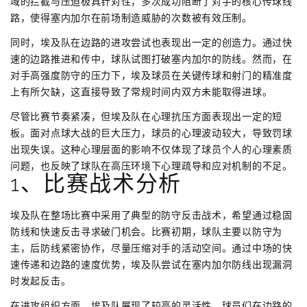
域的拦截与压迫极具针对性，多次成功阻断了对手的核心传球线
路，使得塞内加尔在前场制造威胁的次数被有效压制。
同时，埃及队在边路的进攻尝试也表现出一定的创造力。通过快
速的边路推进和传中，球队试图打破塞内加尔的防线。然而，在
对手高强度防守的压力下，埃及球员在关键传球和射门的精准度
上有所欠缺，这直接导致了常规时间内双方未能取得进球。
尽管比赛节奏紧凑，但埃及队在心理抗压方面表现出一定的短
板。面对点球大战的巨大压力，球员的心理波动较大，导致罚球
出现失误。这种心理层面的影响不仅体现了球员个人的心理素质
问题，也反映了球队在高压环境下心理疏导和应对机制的不足。
1、比赛战术分析
埃及队在整场比赛中采用了典型的防守反击战术，希望通过稳固
防线和快速反击寻求破门机会。比赛初期，球队主要以防守为
主，后防线紧密协作，尽量压缩对手的活动空间。通过中场的快
速传递和边路的速度优势，埃及队尝试在塞内加尔防线出现漏洞
时发起反击。
在进攻组织方面，埃及队展现了较高的灵活性。球员们在边路的