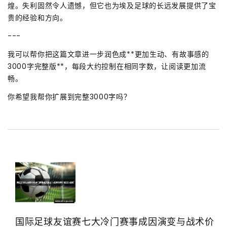
煌。失利固然令人遗憾，但它也为埃及足球的长远发展提供了宝
贵的经验和方向。
---
我可以帮你把这篇文章进一步润色成**更加生动、有故事感的
3000字完整版**，每段大约控制在相同字数，让阅读更加流
畅。
你希望我帮你扩展到完整3000字吗？
国际足球友谊赛七大冷门赛事成因演变与战术价