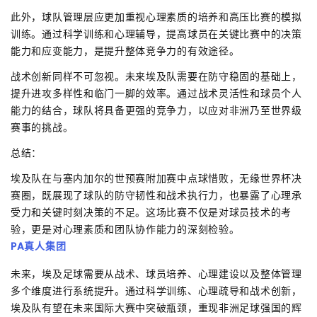
此外，球队管理层应更加重视心理素质的培养和高压比赛的模拟
训练。通过科学训练和心理辅导，提高球员在关键比赛中的决策
能力和应变能力，是提升整体竞争力的有效途径。
战术创新同样不可忽视。未来埃及队需要在防守稳固的基础上，
提升进攻多样性和临门一脚的效率。通过战术灵活性和球员个人
能力的结合，球队将具备更强的竞争力，以应对非洲乃至世界级
赛事的挑战。
总结：
埃及队在与塞内加尔的世预赛附加赛中点球惜败，无缘世界杯决
赛圈，既展现了球队的防守韧性和战术执行力，也暴露了心理承
受力和关键时刻决策的不足。这场比赛不仅是对球员技术的考
验，更是对心理素质和团队协作能力的深刻检验。
PA真人集团
未来，埃及足球需要从战术、球员培养、心理建设以及整体管理
多个维度进行系统提升。通过科学训练、心理疏导和战术创新，
埃及队有望在未来国际大赛中突破瓶颈，重现非洲足球强国的辉