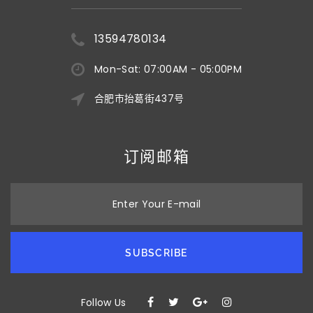
13594780134
Mon-Sat: 07:00AM - 05:00PM
合肥市抬葛街437号
订阅邮箱
Enter Your E-mail
SUBSCRIBE
Follow Us