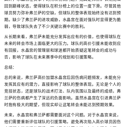
回到巅峰状态，使得球队在积分榜上的位置一度下滑。尽管其他
球员努力弥补弗兰萨的空缺，但球队的整体表现始终没有达到预
期。缺少了弗兰萨的进攻威胁，水晶宫在面对强队时显得更为脆
弱，导致球队失去了不少关键比赛中的胜利。
从长期来看，弗兰萨未能充分发挥出应有的价值，也使得球队在
未来的转会市场上面临更大的压力。球队的高价引援未能收到应
有回报，水晶宫的管理层和球迷都开始质疑这笔转会的成功与
否，影响了球队在未来赛季中的规划和引援策略。
总结：
总的来说，弗兰萨高价加盟水晶宫后因伤病问题频发，未能充分
发挥其应有的潜力，直接影响了球队的整体表现。无论是个人的
竞技状态，还是球队的战术打法、队内氛围以及最终的成绩，弗
兰萨的伤病都产生了深远的负面影响。虽然水晶宫在引进弗兰萨
时抱有极大的期望，但现实却让这笔转会未能达到预期效果。
未来，水晶宫和弗兰萨都需要面对这个问题。对于水晶宫来说，
他们需要重新评估球队的引援策略，避免再次陷入高价球员因伤