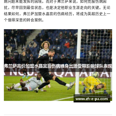
病问题未能发挥的困境。而对于弗兰萨来说，如何克服伤病困
扰，尽早回到最佳状态，也是决定他职业生涯走向的关键。无论
结果如何，弗兰萨加盟水晶宫的伤病经历，将成为英超历史上一
个值得深思的转会案例。