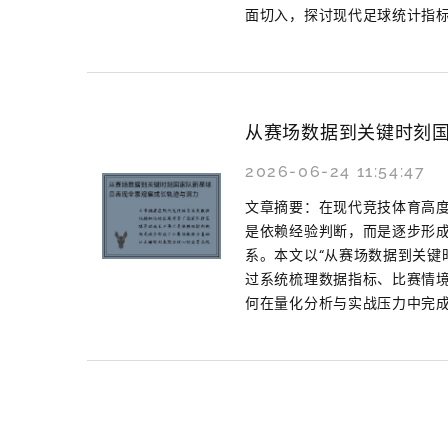
面切入，探讨现代足球统计指标
从赛场数据到关键时刻
2026-06-24 11:54:47
文章摘要：在现代竞技体育高
是依赖经验判断，而是逐步形
系。本文以“从赛场数据到关键
过系统梳理数据指标、比赛情
何在量化分析与实战压力中完成