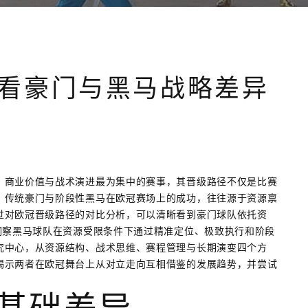
看豪门与黑马战略差异
、商业价值与战术演进最为集中的赛事，其晋级路径不仅是比赛
。传统豪门与阶段性黑马在欧冠赛场上的成功，往往源于资源禀
过对欧冠晋级路径的对比分析，可以清晰看到豪门球队依托资
洞察黑马球队在资源受限条件下通过精准定位、极致执行和阶段
究中心，从资源结构、战术思维、赛程管理与长期演变四个方
揭示两者在欧冠舞台上从对立走向互相借鉴的发展趋势，并尝试
基础差异