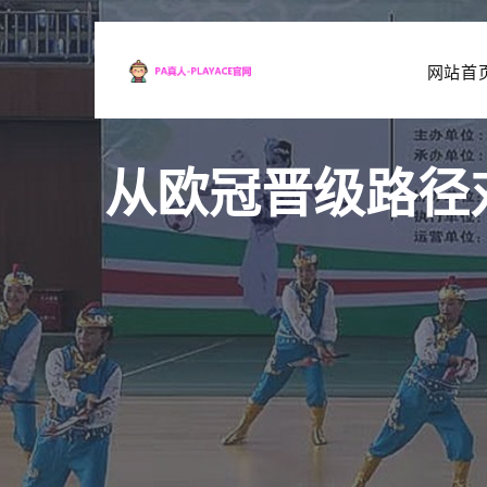
网站首
从欧冠晋级路径