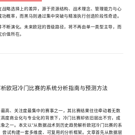
在战略选择上的差异，源于资源结构、战术理念、管理能力与心
成功概率，而黑马则通过集中突破与精准执行创造阶段性奇迹。
并不断演化。未来欧冠的晋级路径，将不再由单一类型主导，而
究价值所在。
解析欧冠冷门比赛的系统分析指南与预测方法
平最高、关注度最集中的赛事之一，其比赛结果往往牵动着无数
在高度商业化与专业化的背景下，冷门比赛却依旧层出不穷，成
象之一。本文以“从数据战术到历史趋势解析欧冠冷门比赛的系
，尝试构建一套多维度、可复用的分析框架。文章首先从数据层