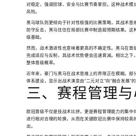
对稳定，强调控球、安全与比赛节奏掌控。这种战术模
风险。
黑马球队则更倾向于针对性极强的比赛策略，其战术思
防守反击，黑马往往在局部比赛中制造超预期结果。这种
级基础。
然而，战术激进性也意味着更高的不确定性。黑马在晋
完成适应与反制，其战术优势便会迅速衰减。相比之下
整体晋级概率。
近年来，豪门与黑马在战术思维上的界限正在模糊。部
体系建设，显示出战术演变由“二元对立”向“融合发展”
三、赛程管理与
欧冠晋级不仅是技战术比拼，更是赛程管理能力的集中
进行相对合理的轮换，从而在关键欧冠比赛中保持较高
出。