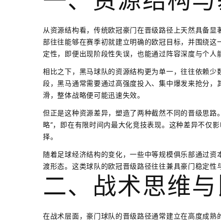
从资源结构看，传统欧冠豪门在晋级路径上天然具备显
部往往能够在赛季初就建立明确的欧冠目标，并围绕这
定性，即便出现阶段性失误，也能通过阵容深度与个人
相比之下，黑马球队的资源结构更为单一，往往依赖少
段，黑马通常需要通过高强度投入、集中爆发来抢分，
滑，整体战略便可能迅速失效。
但正是这种资源差异，塑造了两种截然不同的晋级思路
略”，即在有限时间内最大化竞技表现。这种差异不仅
择。
随着足球经济结构的变化，一些中等规模俱乐部通过资
渡形态。这类球队的欧冠晋级路径往往兼具豪门稳定性
二、战术思维与
在战术层面，豪门球队的晋级路径通常建立在高度成熟