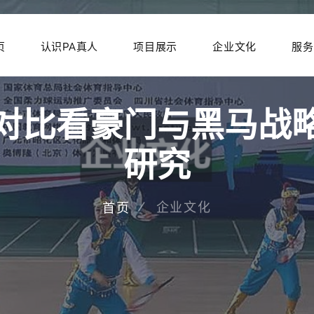
页
认识PA真人
项目展示
企业文化
服务
对比看豪门与黑马战
研究
企业文化
首页