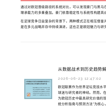
通过对欧冠晋级路径的系统对比，可以发现豪门与黑马
理承载力的多重叠加。豪门依靠稳定性与系统性构建高
在足球竞争日益复杂的背景下，两种模式正在相互借鉴
是在多元战略并存中持续演进，这也正是欧冠魅力与研
从数据战术到历史趋势
2026-06-23 12:47:02
欧冠联赛作为世界足坛竞技水
球迷与研究者的神经。然而，
为欧冠历史中最具研究价值的现
统分析指南与预测方法”为核心