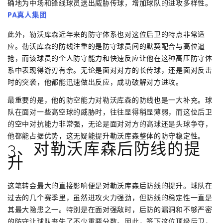
确地为中场和锋线球员送出威胁传球，增加球队的进攻多样性。
PA真人集团
此外，勒沃库森近年来的防守体系也对这位后卫的特点非常适
应。勒沃库森的防线注重的是防守球员间的默契配合与高位逼
抢，而该球员的个人防守能力和快速反应让他在这种高压防守体
系中表现得游刃有余。无论是面对对方的长传球，还是面对反击
时的突袭，他都能迅速做出反应，成功破解对方进攻。
最重要的是，他的防空能力对勒沃库森的防线也是一大补充。球
队在面对一些高空球的威胁时，往往显得稍显薄弱，而这位后卫
的空中对抗能力非常强，无论是面对对方的高球还是头球争夺，
他都能占据优势，这无疑能提升勒沃库森整体的防守稳定性。
3、对勒沃库森后防线的提
升
这笔转会最大的直接影响便是对勒沃库森后防线的提升。球队在
过去的几个赛季里，虽然进攻火力强劲，但防线的稳定性一直是
其最大隐患之一。特别是在面对强敌时，后防的漏洞和不够严密
的防守让球队丧失了不少重要分数。因此，签下这位顶级后卫，