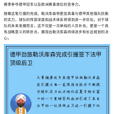
赛季争夺德甲冠军以及欧洲赛事席位的竞争力。
随着这笔引援的完成，勒沃库森将更加具备与德甲其他强队抗衡
的实力，球队的阵容深度和战术体系将得到进一步优化。对于球
队的未来发展而言，这不仅是一次单纯的人员补充，更是一个具
有战略意义的转折点，展现出勒沃库森持续进步和长远规划的决
心。