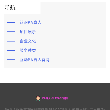
导航
认识PA真人
项目展示
企业文化
服务种类
互动PA真人官网
PA真人娱乐官方网站完成与 PLAYACE真人 的技术对接并发布“品