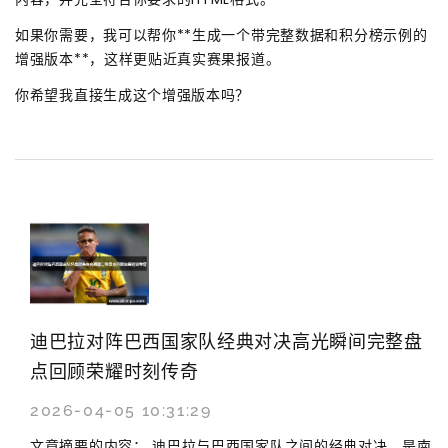
如果你需要，我可以帮你**生成一个带完整数据和积分榜示例的
增强版本**，这样更贴近真实赛果报道。
你希望我直接生成这个增强版本吗？
迪巴拉对阵巴西国家队经典对决高光瞬间完整盘
点回顾荣耀时刻传奇
2026-04-05 10:31:29
文章摘要的内容： 迪巴拉与巴西国家队之间的经典对决，是南