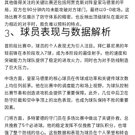
其他值得关注的关键比赛还包括阿贾克斯对阵皇家马德里的平
局，双方在90分钟内均未能攻破对方球门，最终以0-0收场。这
场比赛不仅展示了防守体系的精密，也反映出顶级球队在面对实
力相近的对手时，胜负难以预料的特点。
3、球员表现与数据解析
首阶段比赛中，球员的个人表现尤为引人注目。拜仁慕尼黑的年
轻前锋在本阶段攻入7球，成为本阶段的最佳射手。他的速度和
突破能力为球队提供了稳定的进攻火力，同时也为对手防线制造
了巨大压力。
中场方面，皇家马德里的核心球员在传球成功率和关键传球次数
上均位列前茅。他在比赛中的调度能力和场上视野，为球队控制
比赛节奏和创造进攻机会提供了重要保障。此外，几位中后卫在
防守拦截和空中争顶上的出色表现，也成为球队保持不败的重要
因素。
门将方面，多特蒙德的守门员在多场比赛中做出了关键扑救，总
共挽救了5个必进球。他的稳定发挥不仅挽救了球队积分，也增
强了整个防线的信心。这些数据和表现为球员在个人荣誉和转会