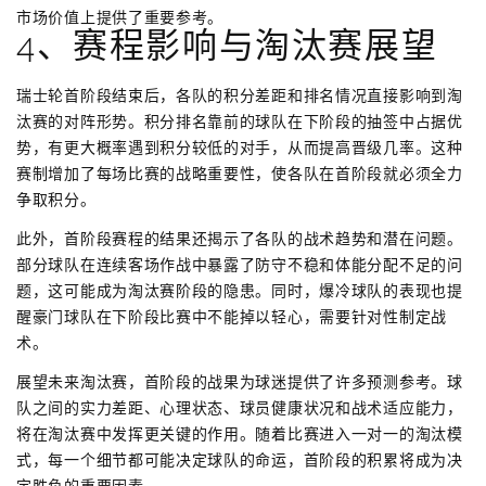
市场价值上提供了重要参考。
4、赛程影响与淘汰赛展望
瑞士轮首阶段结束后，各队的积分差距和排名情况直接影响到淘
汰赛的对阵形势。积分排名靠前的球队在下阶段的抽签中占据优
势，有更大概率遇到积分较低的对手，从而提高晋级几率。这种
赛制增加了每场比赛的战略重要性，使各队在首阶段就必须全力
争取积分。
此外，首阶段赛程的结果还揭示了各队的战术趋势和潜在问题。
部分球队在连续客场作战中暴露了防守不稳和体能分配不足的问
题，这可能成为淘汰赛阶段的隐患。同时，爆冷球队的表现也提
醒豪门球队在下阶段比赛中不能掉以轻心，需要针对性制定战
术。
展望未来淘汰赛，首阶段的战果为球迷提供了许多预测参考。球
队之间的实力差距、心理状态、球员健康状况和战术适应能力，
将在淘汰赛中发挥更关键的作用。随着比赛进入一对一的淘汰模
式，每一个细节都可能决定球队的命运，首阶段的积累将成为决