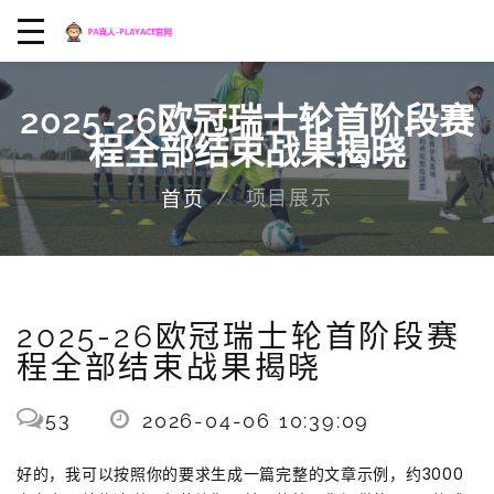
2025-26欧冠瑞士轮首阶段赛
程全部结束战果揭晓
项目展示
首页
2025-26欧冠瑞士轮首阶段赛
程全部结束战果揭晓
53
2026-04-06 10:39:09
好的，我可以按照你的要求生成一篇完整的文章示例，约3000