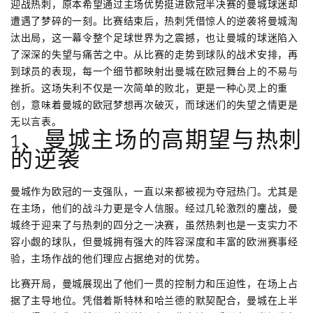
迎战热刺，原本希望通过主场优势挺进欧冠半决赛的曼城球迷却
遭遇了梦碎的一刻。比赛结束后，热刺凭借惊人的逆袭将曼城淘
汰出局，这一幕令整个足球世界为之震撼，也让曼城的球迷陷入
了深深的失望与痛苦之中。从比赛的走势到球队的战术安排，再
到球员的表现，每一个细节都映射出曼城在欧冠舞台上的不易与
挫折。这场失利不仅是一次简单的败北，更是一种心灵上的重
创，意味着曼城的欧冠梦想再次破灭，而球迷们的失望之情更是
无以言表。
1、曼城主场的高期望与热刺
的逆袭
曼城作为欧冠的一支强队，一直以来都被视为夺冠热门。尤其是
在主场，他们的战斗力更是令人信服。经过几轮激烈的鏖战，曼
城终于迎来了与热刺的四分之一决赛，虽然热刺也是一支实力不
容小觑的球队，但曼城拥有强大的阵容深度和丰富的欧洲赛事经
验，主场作战的他们理应占据绝对的优势。
比赛开局，曼城展现出了他们一贯的控制力和压迫性，在场上占
据了主导地位。凭借着斯特林和哈兰德的默契配合，曼城在上半