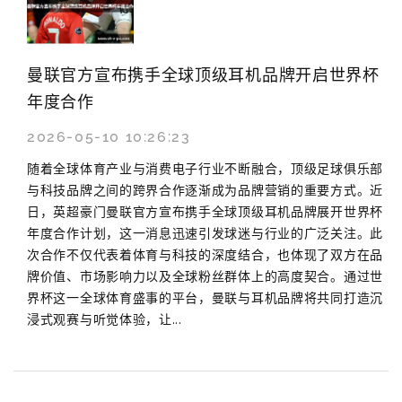
曼联官方宣布携手全球顶级耳机品牌开启世界杯
年度合作
2026-05-10 10:26:23
随着全球体育产业与消费电子行业不断融合，顶级足球俱乐部
与科技品牌之间的跨界合作逐渐成为品牌营销的重要方式。近
日，英超豪门曼联官方宣布携手全球顶级耳机品牌展开世界杯
年度合作计划，这一消息迅速引发球迷与行业的广泛关注。此
次合作不仅代表着体育与科技的深度结合，也体现了双方在品
牌价值、市场影响力以及全球粉丝群体上的高度契合。通过世
界杯这一全球体育盛事的平台，曼联与耳机品牌将共同打造沉
浸式观赛与听觉体验，让...