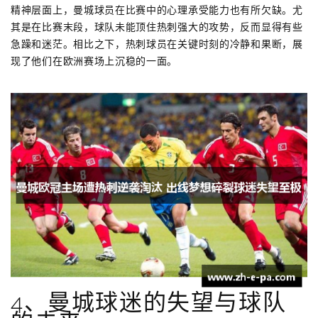
精神层面上，曼城球员在比赛中的心理承受能力也有所欠缺。尤
其是在比赛末段，球队未能顶住热刺强大的攻势，反而显得有些
急躁和迷茫。相比之下，热刺球员在关键时刻的冷静和果断，展
现了他们在欧洲赛场上沉稳的一面。
4、曼城球迷的失望与球队