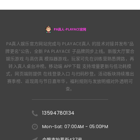
PA真人娱乐官方网站完成与 PLAYACE真人 的技术对接并发布“品
牌更名”公告，全新 PA PLAYACE 子品牌同步上线。新版大厅聚合
娱乐游戏 与高仿真 模拟器游戏，玩家可先在训练营熟悉牌路，再
转入真人桌台冲榜。移动端 APP下载 支持增量更新与低功耗模
式，网页端则提供 在线登录入口 与扫码秒登。活动板块持续推出
赛季榜、返现周与节日嘉年华，福利规则与发放明细对外透明可
查。
13594780134
Mon-Sat: 07:00AM - 05:00PM
合肥市抬葛街437号