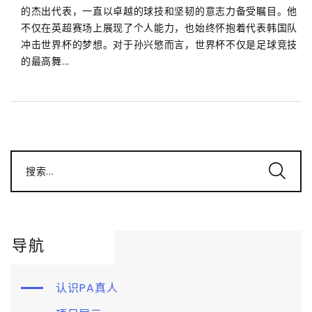
的杰出代表，一直以卓越的球技和坚韧的意志力备受瞩目。他
不仅在英超赛场上展现了个人能力，也始终怀抱着代表韩国队
冲击世界杯的梦想。对于孙兴慜而言，世界杯不仅是足球竞技
的最高舞...
搜索...
导航
认识PA真人