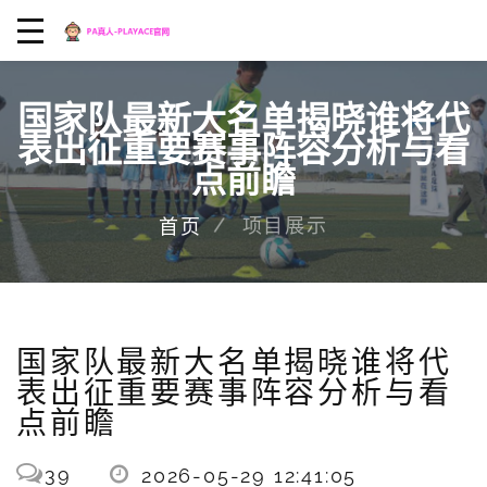
国家队最新大名单揭晓谁将代
表出征重要赛事阵容分析与看
点前瞻
项目展示
首页
国家队最新大名单揭晓谁将代
表出征重要赛事阵容分析与看
点前瞻
39
2026-05-29 12:41:05