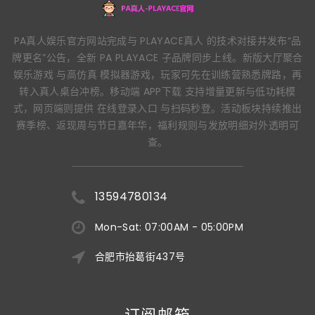
PA真人娱乐官方网站完成与 PLAYACE真人 的技术对接并发布“品
牌更名”公告，全新 PA PLAYACE 子品牌同步上线。新版大厅聚合
娱乐游戏 与高仿真 模拟器游戏，玩家可先在训练营熟悉牌路，再
转入真人桌台冲榜。移动端 APP下载 支持增量更新与低功耗模
式，网页端则提供 在线登录入口 与扫码秒登。活动板块持续推出
赛季榜、返现周与节日嘉年华，福利规则与发放明细对外透明可
查。
13594780134
Mon-Sat: 07:00AM - 05:00PM
合肥市抬葛街437号
订阅邮箱