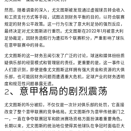
然而，随着调查的深入，尤文图斯被发现通过虚报球员转会收入
和工资支付方式等手段，试图达到财务平衡的目的，以符合联赛
规定的财务公平政策。这一行为引发了意大利足协的强烈反应，
最终决定对尤文图斯进行重罚。尤文图斯在2022年1月被意大利
足协裁定，因财务造假行为遭扣15个联赛积分，严重影响了球队
在意甲联赛中的排名。
尤文图斯的这一财务丑闻引发了广泛的讨论，球迷和媒体纷纷质
疑俱乐部的经营模式和管理层的责任。更重要的是，这一事件让
人们意识到，即便是像尤文图斯这样拥有强大资金和资源的大俱
乐部，也可能因财务问题而遭遇重大危机，足球产业的财务透明
度和规范性问题暴露无遗。
2、意甲格局的剧烈震荡
尤文图斯的15分被扣，不仅仅是一次针对俱乐部的处罚，它直接
改变了整个意甲联赛的竞争格局。尤文图斯作为意甲传统豪门之
一，一直在争夺联赛冠军和欧洲赛场资格方面扮演着重要角色。
长期以来，尤文图斯的统治地位使得其他球队在争冠时面临巨大