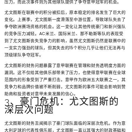
压力，而此次事件则为其他球队提供了争夺意甲冠军的机会。
尤文图斯在联赛中的积分被扣后，原本稳定的排名发生了巨大的
变化。上赛季，尤文图斯一度滑落至中游位置，导致球队失去了
争夺欧洲赛场资格的机会。这一变化让其他传统豪门和新兴强队
的竞争压力减轻。AC米兰、国际米兰、那不勒斯等队的表现受
到了尤文图斯丧失竞争力的影响，虽然尤文图斯仍然是联赛中的
一支实力强劲的球队，但其失去的15个积分几乎让他们无法再与
顶级球队争夺冠军。
尤文图斯的财务问题暴露了意甲联赛在管理和财务透明度方面的
漏洞。这不仅给其他俱乐部带来了压力，也使得意甲联赛在全球
范围内的形象受到了严重打击。意甲作为欧洲五大联赛之一，其
竞争力和品牌价值被不断削弱，尤文图斯的事件可能会影响到赞
助商和投资者对意甲未来发展的信心。
3、豪门危机：尤文图斯的
深层次问题
尤文图斯的财务丑闻揭示了豪门球队面临的深层次危机。作为意
大利足球的代表性俱乐部，尤文图斯一直以其强大的财政基础和