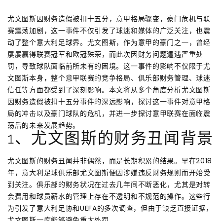
尤文图斯因财务造假被扣十五分，意甲格局骤变，豪门危机与联
赛震荡加剧，这一事件不仅引发了球迷和媒体的广泛关注，也震
动了整个意大利足球界。尤文图斯，作为意甲的豪门之一，曾经
屡屡赢得联赛冠军和欧冠殊荣，而此次因财务问题遭遇严重处
罚，导致球队面临前所未有的困境。这一事件的影响不仅限于尤
文图斯本身，整个意甲联赛的竞争格局、俱乐部财务管理、球迷
信任等方面都受到了深刻影响。本文将从多个角度分析尤文图斯
因财务造假被扣十五分事件的深远影响，探讨这一事件对意甲格
局的冲击以及豪门球队的危机，并进一步探讨意甲联赛在面临震
荡后的未来发展趋势。
1、尤文图斯的财务丑闻背景
尤文图斯的财务丑闻并非偶然，而是长期积累的结果。早在2018
年，意大利足球俱乐部尤文图斯便因涉嫌违反财务规则而开始受
到关注。俱乐部的财务状况在过去几年间不断恶化，尤其是对转
会费用和球员薪水的管理上存在不透明和不规范的操作。这些行
为引发了意大利足协和UEFA的多次调查，但由于缺乏直接证据，
尤文图斯一度能够避免重大处罚。