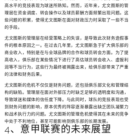
高水平的竞技表现为球迷所熟知。然而，近年来，尤文图斯的管
理层在资金调度、转会操作以及球员薪酬方面频繁出现问题。这
些问题的积累，使得尤文图斯在面对财政压力时采取了一些不当
的手段。
尤文图斯的管理层在经营策略上的失误，是导致此次财务造假事
件的根本原因之一。在过去几年里，尤文图斯急于扩大俱乐部的
商业收入，特别是在与全球品牌的合作和球员转会方面。为了提
高收入，俱乐部在某些情况下进行了高估球员转会收入、虚报利
润等不当行为，这些行为最终被揭露出来，给俱乐部带来了严重
的法律和财务后果。
尤文图斯的危机不仅仅是财务问题，还包括俱乐部文化和管理结
构的缺陷。管理层在面对外部压力时缺乏足够的透明度和沟通，
导致球迷和媒体的信任度下降。与此同时，球队的竞技表现也受
到财务问题的影响，原本优秀的阵容逐渐暴露出缺乏团队凝聚力
和战术执行力的问题。尤文图斯的管理危机使得其在未来的竞争
中处于不利地位，甚至可能影响到俱乐部的长期发展。
4、意甲联赛的未来展望