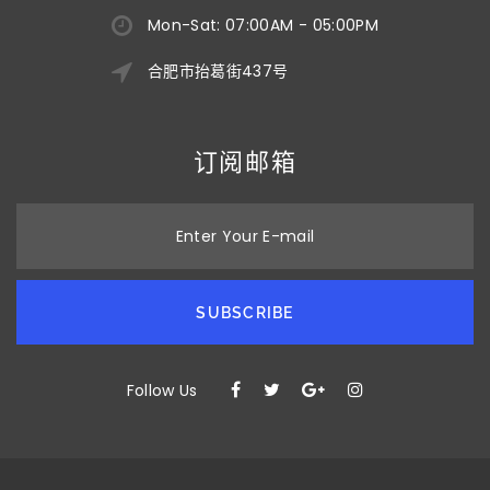
Mon-Sat: 07:00AM - 05:00PM
合肥市抬葛街437号
订阅邮箱
Enter Your E-mail
SUBSCRIBE
Follow Us