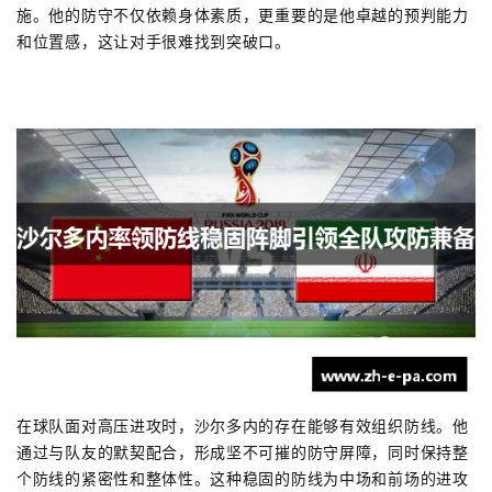
施。他的防守不仅依赖身体素质，更重要的是他卓越的预判能力
和位置感，这让对手很难找到突破口。
在球队面对高压进攻时，沙尔多内的存在能够有效组织防线。他
通过与队友的默契配合，形成坚不可摧的防守屏障，同时保持整
个防线的紧密性和整体性。这种稳固的防线为中场和前场的进攻