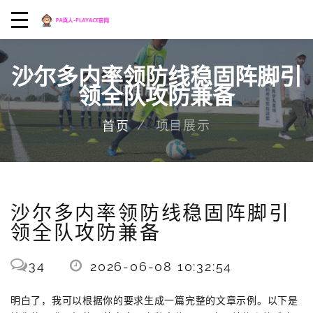
沙尔多内率领防线稳固阵脚引
领全队攻防兼备
项目展示
首页
沙尔多内率领防线稳固阵脚引
领全队攻防兼备
34
2026-06-08 10:32:54
明白了，我可以根据你的要求生成一篇完整的文章示例。以下是