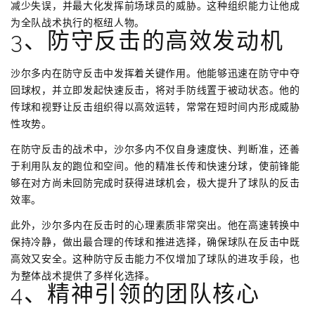
减少失误，并最大化发挥前场球员的威胁。这种组织能力让他成
为全队战术执行的枢纽人物。
3、防守反击的高效发动机
沙尔多内在防守反击中发挥着关键作用。他能够迅速在防守中夺
回球权，并立即发起快速反击，将对手防线置于被动状态。他的
传球和视野让反击组织得以高效运转，常常在短时间内形成威胁
性攻势。
在防守反击的战术中，沙尔多内不仅自身速度快、判断准，还善
于利用队友的跑位和空间。他的精准长传和快速分球，使前锋能
够在对方尚未回防完成时获得进球机会，极大提升了球队的反击
效率。
此外，沙尔多内在反击时的心理素质非常突出。他在高速转换中
保持冷静，做出最合理的传球和推进选择，确保球队在反击中既
高效又安全。这种防守反击能力不仅增加了球队的进攻手段，也
为整体战术提供了多样化选择。
4、精神引领的团队核心