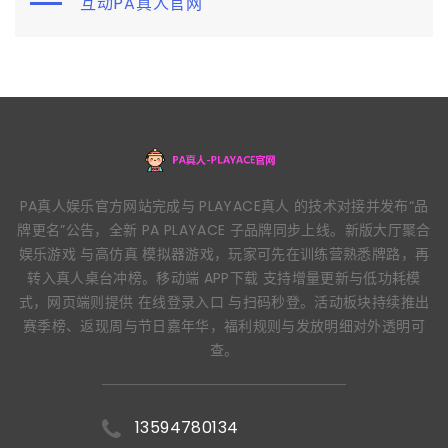
互动PA真人官网
PA真人娱乐官方网站完成与 PLAYACE真人 的技术对接并发布“品
牌更名”公告，全新 PA PLAYACE 子品牌同步上线。新版大厅聚合
娱乐游戏 与高仿真 模拟器游戏，玩家可先在训练营熟悉牌路，再
转入真人桌台冲榜。移动端 APP下载 支持增量更新与低功耗模
式，网页端则提供 在线登录入口 与扫码秒登。活动板块持续推出
赛季榜、返现周与节日嘉年华，福利规则与发放明细对外透明可
查。
13594780134