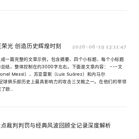
王荣光 创造历史辉煌时刻
2026-06-19 13:11:47
生成一篇完整的文章示例，包含摘要、四个小标题、每个小标题
总结，整体控制在约3000字左右。下面是文章内容： ---文
el Messi）、苏亚雷斯（Luis Suárez）和内马尔
塞罗那足球俱乐部历史上最具影响力的攻击三叉戟之一。在他们的带领
了欧...
盘点裁判判罚与经典风波回顾全记录深度解析