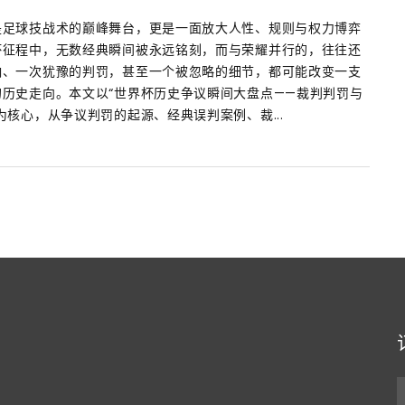
是足球技战术的巅峰舞台，更是一面放大人性、规则与权力博弈
杯征程中，无数经典瞬间被永远铭刻，而与荣耀并行的，往往还
响、一次犹豫的判罚，甚至一个被忽略的细节，都可能改变一支
历史走向。本文以“世界杯历史争议瞬间大盘点——裁判判罚与
为核心，从争议判罚的起源、经典误判案例、裁...