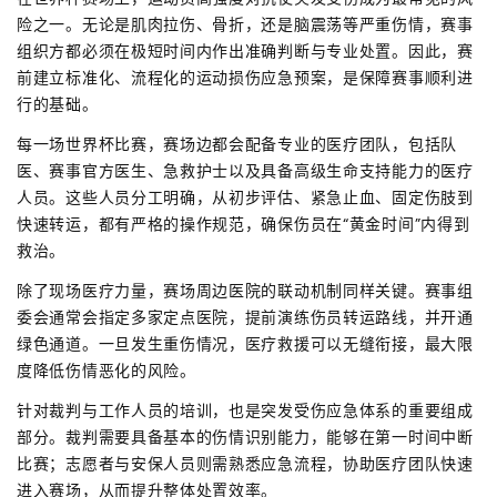
险之一。无论是肌肉拉伤、骨折，还是脑震荡等严重伤情，赛事
组织方都必须在极短时间内作出准确判断与专业处置。因此，赛
前建立标准化、流程化的运动损伤应急预案，是保障赛事顺利进
行的基础。
每一场世界杯比赛，赛场边都会配备专业的医疗团队，包括队
医、赛事官方医生、急救护士以及具备高级生命支持能力的医疗
人员。这些人员分工明确，从初步评估、紧急止血、固定伤肢到
快速转运，都有严格的操作规范，确保伤员在“黄金时间”内得到
救治。
除了现场医疗力量，赛场周边医院的联动机制同样关键。赛事组
委会通常会指定多家定点医院，提前演练伤员转运路线，并开通
绿色通道。一旦发生重伤情况，医疗救援可以无缝衔接，最大限
度降低伤情恶化的风险。
针对裁判与工作人员的培训，也是突发受伤应急体系的重要组成
部分。裁判需要具备基本的伤情识别能力，能够在第一时间中断
比赛；志愿者与安保人员则需熟悉应急流程，协助医疗团队快速
进入赛场，从而提升整体处置效率。