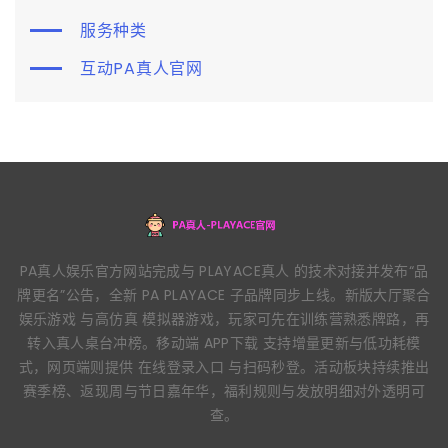
服务种类
互动PA真人官网
PA真人娱乐官方网站完成与 PLAYACE真人 的技术对接并发布“品
牌更名”公告，全新 PA PLAYACE 子品牌同步上线。新版大厅聚合
娱乐游戏 与高仿真 模拟器游戏，玩家可先在训练营熟悉牌路，再
转入真人桌台冲榜。移动端 APP下载 支持增量更新与低功耗模
式，网页端则提供 在线登录入口 与扫码秒登。活动板块持续推出
赛季榜、返现周与节日嘉年华，福利规则与发放明细对外透明可
查。