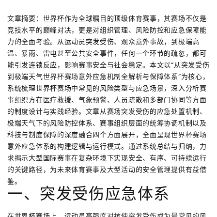
文章摘要：世界杯作为全球瞩目的顶级体育赛事，其赛场不仅是
竞技水平的巅峰对决，更是对组织管理、风险防控和应急保障能
力的全面考验。从运动员突发受伤、观众意外事故，到极端高
温、暴雨、雷电甚至公共安全事件，任何一个环节的疏忽，都可
能引发连锁反应，影响赛事安全与社会稳定。本文以“从突发受伤
到极端天气世界杯赛场意外应急机制全解析与保障体系”为核心，
系统梳理世界杯赛场中常见的风险类型与应急场景，深入分析赛
事组织方在医疗救援、气象预警、人员疏散和多部门协同等方面
的制度设计与实践经验。文章从赛场突发受伤的应急处置机制、
极端天气下的风险防控体系、赛事组织层面的统筹协调机制以及
科技与制度保障的深度融合四个方面展开，全面呈现世界杯赛场
意外应急体系的构建逻辑与运行模式。通过系统总结与归纳，力
求揭示大型国际赛事在复杂环境下实现安全、有序、可持续运行
的关键路径，为未来体育赛事及大型活动的安全管理提供有益借
鉴。
一、突发受伤应急体系
在世界杯赛场上，运动员高强度对抗使突发受伤成为最常见的风