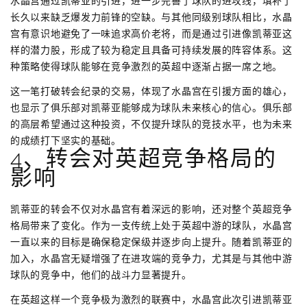
水晶宫通过凯蒂亚的引进，进一步完善了球队的进攻线，填补了
长久以来缺乏爆发力前锋的空缺。与其他同级别球队相比，水晶
宫有意识地避免了一味追求高价老将，而是通过引进像凯蒂亚这
样的潜力股，形成了较为稳定且具备可持续发展的阵容体系。这
种策略使得球队能够在竞争激烈的英超中逐渐占据一席之地。
这一笔打破转会纪录的交易，体现了水晶宫在引援方面的雄心，
也显示了俱乐部对凯蒂亚能够成为球队未来核心的信心。俱乐部
的高层希望通过这种投资，不仅提升球队的竞技水平，也为未来
的成绩打下坚实的基础。
4、转会对英超竞争格局的
影响
凯蒂亚的转会不仅对水晶宫有着深远的影响，还对整个英超竞争
格局带来了变化。作为一支传统上处于英超中游的球队，水晶宫
一直以来的目标是确保稳定保级并逐步向上提升。随着凯蒂亚的
加入，水晶宫无疑增强了在进攻端的竞争力，尤其是与其他中游
球队的竞争中，他们的战斗力显著提升。
在英超这样一个竞争极为激烈的联赛中，水晶宫此次引进凯蒂亚