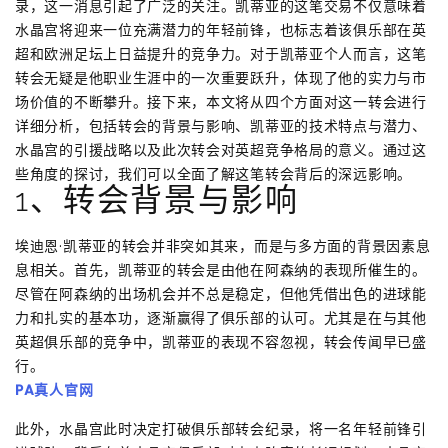
录，这一消息引起了广泛的关注。凯蒂亚的这笔交易不仅意味着
水晶宫将迎来一位充满潜力的年轻前锋，也标志着该俱乐部在英
超和欧洲足坛上日益提升的竞争力。对于凯蒂亚个人而言，这笔
转会无疑是他职业生涯中的一次重要跃升，体现了他的实力与市
场价值的不断攀升。接下来，本文将从四个方面对这一转会进行
详细分析，包括转会的背景与影响、凯蒂亚的技术特点与潜力、
水晶宫的引援战略以及此次转会对英超竞争格局的意义。通过这
些角度的探讨，我们可以全面了解这笔转会背后的深远影响。
1、转会背景与影响
埃迪恩·凯蒂亚的转会并非突如其来，而是与多方面的背景因素息
息相关。首先，凯蒂亚的转会是由他在阿森纳的表现所催生的。
尽管在阿森纳的出场机会并不总是稳定，但他凭借出色的进球能
力和扎实的基本功，逐渐赢得了俱乐部的认可。尤其是在与其他
英超俱乐部的竞争中，凯蒂亚的表现不容忽视，转会传闻早已盛
行。
PA真人官网
此外，水晶宫此时决定打破俱乐部转会纪录，将一名年轻前锋引