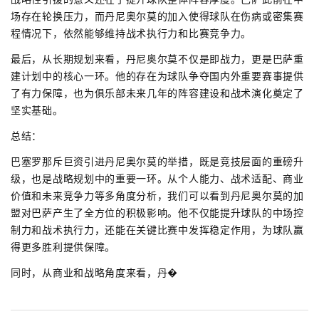
场存在轮换压力，而丹尼奥尔莫的加入使得球队在伤病或密集赛
程情况下，依然能够维持战术执行力和比赛竞争力。
最后，从长期规划来看，丹尼奥尔莫不仅是即战力，更是巴萨重
建计划中的核心一环。他的存在为球队争夺国内外重要赛事提供
了有力保障，也为俱乐部未来几年的阵容建设和战术演化奠定了
坚实基础。
总结：
巴塞罗那斥巨资引进丹尼奥尔莫的举措，既是竞技层面的重磅升
级，也是战略规划中的重要一环。从个人能力、战术适配、商业
价值和未来竞争力等多角度分析，我们可以看到丹尼奥尔莫的加
盟对巴萨产生了全方位的积极影响。他不仅能提升球队的中场控
制力和战术执行力，还能在关键比赛中发挥稳定作用，为球队赢
得更多胜利提供保障。
同时，从商业和战略角度来看，丹�