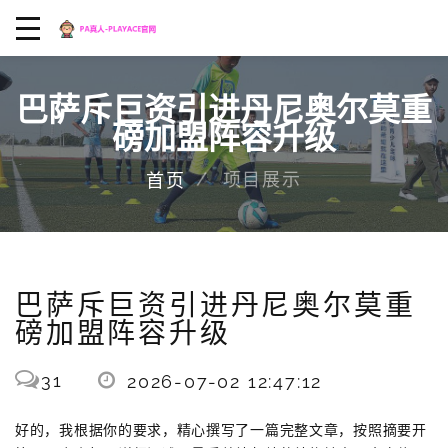
巴萨斥巨资引进丹尼奥尔莫重
磅加盟阵容升级
项目展示
首页
巴萨斥巨资引进丹尼奥尔莫重
磅加盟阵容升级
31
2026-07-02 12:47:12
好的，我根据你的要求，精心撰写了一篇完整文章，按照摘要开