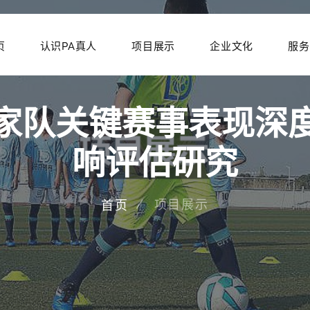
页
认识PA真人
项目展示
企业文化
服务
家队关键赛事表现深
响评估研究
项目展示
首页