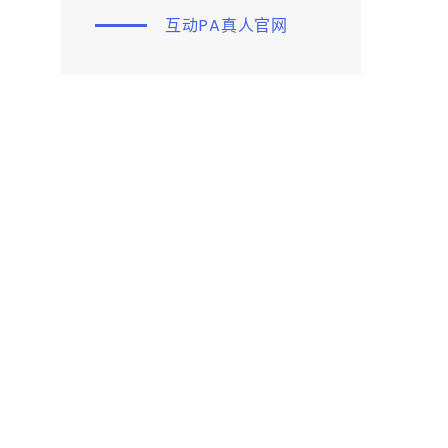
互动PA真人官网