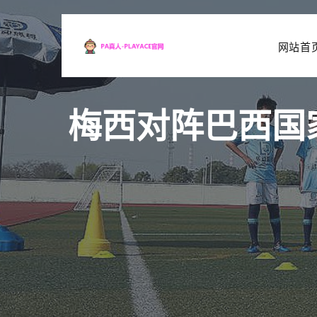
网站首
梅西对阵巴西国