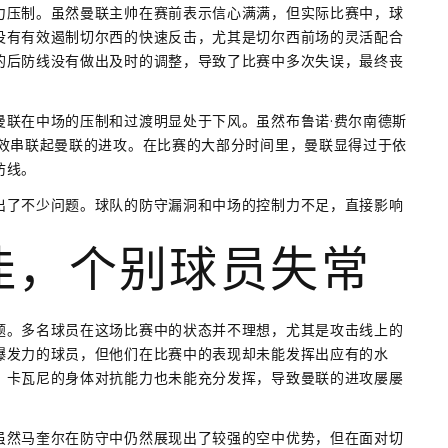
力压制。虽然曼联主帅在赛前表示信心满满，但实际比赛中，球
没有有效遏制切尔西的快速反击，尤其是切尔西前场的灵活配合
的后防线没有做出及时的调整，导致了比赛中多次失误，最终丧
曼联在中场的压制和过渡明显处于下风。虽然布鲁诺·费尔南德斯
有效串联起曼联的进攻。在比赛的大部分时间里，曼联显得过于依
防线。
出了不少问题。球队的防守漏洞和中场的控制力不足，直接影响
佳，个别球员失常
题。多名球员在这场比赛中的状态并不理想，尤其是攻击线上的
爆发力的球员，但他们在比赛中的表现却未能发挥出应有的水
，卡瓦尼的身体对抗能力也未能充分发挥，导致曼联的进攻屡屡
虽然马奎尔在防守中仍然展现出了较强的空中优势，但在面对切