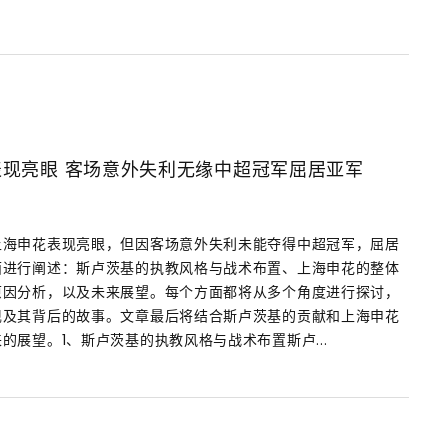
现亮眼 客场意外失利无缘中超冠军屈居亚军
上海申花表现亮眼，但因客场意外失利未能夺得中超冠军，屈居
面进行阐述：斯卢茨基的执教风格与战术布置、上海申花的整体
原因分析，以及未来展望。每个方面都将从多个角度进行探讨，
现及其背后的故事。文章最后将结合斯卢茨基的贡献和上海申花
的展望。1、斯卢茨基的执教风格与战术布置斯卢...