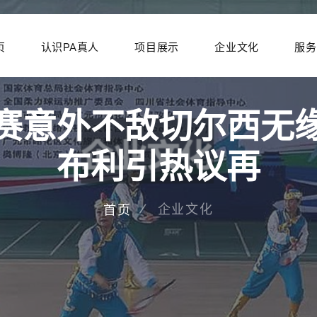
页
认识PA真人
项目展示
企业文化
服务
赛意外不敌切尔西无
布利引热议再
企业文化
首页