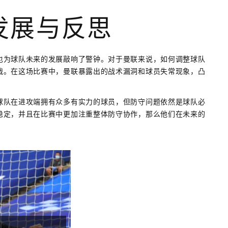
发展与反思
也为球队未来的发展敲响了警钟。对于曼联来说，如何调整球队
战。在这场比赛中，曼联暴露出的战术漏洞和球员失常现象，凸
球队在进攻端拥有众多有实力的球员，但防守问题依然是球队必
稳定，并且在比赛中更加注重整体防守协作，那么他们在未来的