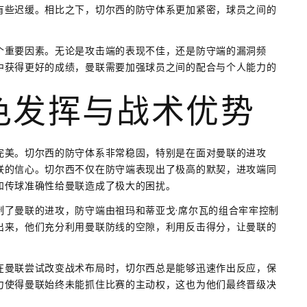
有些迟缓。相比之下，切尔西的防守体系更加紧密，球员之间的
。
个重要因素。无论是攻击端的表现不佳，还是防守端的漏洞频
中获得更好的成绩，曼联需要加强球员之间的配合与个人能力的
色发挥与战术优势
完美。切尔西的防守体系非常稳固，特别是在面对曼联的进攻
联的信心。切尔西不仅在防守端表现出了极高的默契，进攻端同
和传球准确性给曼联造成了极大的困扰。
制了曼联的进攻，防守端由祖玛和蒂亚戈·席尔瓦的组合牢牢控制
出来，他们充分利用曼联防线的空隙，利用反击得分，让曼联的
在曼联尝试改变战术布局时，切尔西总是能够迅速作出反应，保
力使得曼联始终未能抓住比赛的主动权，这也为他们最终晋级决