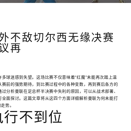
外不敌切尔西无缘决赛
议再
多球迷感到失望。这场比赛不仅意味着“红魔”未能再次踏上温
从赛前的强势期待，到比赛过程中的各种变数，再到赛后各方的
通过分析曼联在足总杯半决赛中失利的原因，可以从战术部署、
行全面探讨。这篇文章将从这四个方面详细解析曼联为何未能打
的走势。
执行不到位