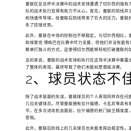
曼联在足总杯半决赛中的战术安排遭遇了切尔西的强有
队的战术执行显得有些力不从心。首先，曼联的防线并
和快速传导球，给曼联后防线带来了巨大的压力。曼联
失了控球优势。
此外，曼联在中场的控制也不够稳定。与切尔西相比，
和埃里克·博格巴在比赛中尽力支援，但他们并没有能
赖单打独斗的方式，这使得切尔西能够轻松打破曼联的
总的来说，曼联的战术安排和执行在这场半决赛中暴露
了整体的表现，最终导致了他们未能如愿晋级决赛。
2、球员状态不
除了战术层面的失误，曼联球员的个人表现同样存在问
几位关键球员。尽管曼联拥有拉什福德、卡瓦尼等具有
平。在多次进攻机会面前，拉什福德的射门缺乏精准度
受阻。
此外，曼联后防线上的几名球员也未能发挥出稳定性。