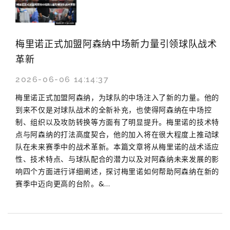
梅里诺正式加盟阿森纳中场新力量引领球队战术
革新
2026-06-06 14:14:37
梅里诺正式加盟阿森纳，为球队的中场注入了新的力量。他的
到来不仅是对球队战术的全新补充，也使得阿森纳在中场控
制、组织以及攻防转换等方面有了明显提升。梅里诺的技术特
点与阿森纳的打法高度契合，他的加入将在很大程度上推动球
队在未来赛季中的战术革新。本篇文章将从梅里诺的战术适应
性、技术特点、与球队配合的潜力以及对阿森纳未来发展的影
响四个方面进行详细阐述，探讨梅里诺如何帮助阿森纳在新的
赛季中迈向更高的台阶。&...