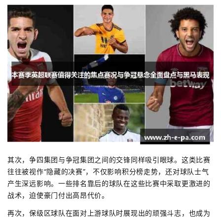
其次，争四集团与争冠集团之间的交锋同样吸引眼球。这类比赛
往往被视作“隐藏的决赛”，不仅影响积分榜走势，还对球队士气
产生深远影响。一些排名靠后的球队在这些比赛中采取更激进的
战术，迫使豪门付出高昂代价。
再次，保级区球队在面对上游球队时展现出的顽强斗志，也成为