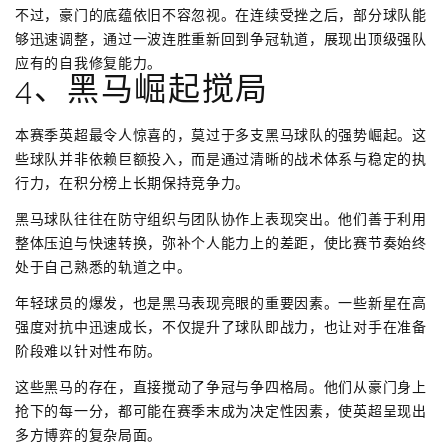
不过，豪门的底蕴依旧不容忽视。在连续受挫之后，部分球队能
够迅速调整，通过一波连胜重新回到争冠轨道，展现出顶级强队
应有的自我修复能力。
4、黑马崛起搅局
本赛季英超最令人惊喜的，莫过于多支黑马球队的强势崛起。这
些球队并非依赖巨额投入，而是通过清晰的战术体系与稳定的执
行力，在积分榜上长期保持竞争力。
黑马球队往往在防守组织与团队协作上表现突出。他们善于利用
整体压迫与快速转换，弥补个人能力上的差距，使比赛节奏始终
处于自己熟悉的轨道之中。
年轻球员的爆发，也是黑马表现亮眼的重要因素。一些新星在高
强度对抗中迅速成长，不仅提升了球队即战力，也让对手在准备
阶段难以针对性布防。
这些黑马的存在，直接搅动了争冠与争四格局。他们从豪门身上
抢下的每一分，都可能在赛季末成为决定性因素，使英超呈现出
多方博弈的复杂局面。