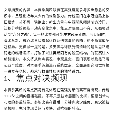
文章摘要的内容：本赛季英超联赛在高强度竞争与多重悬念的交
织中，呈现出近年来少有的戏剧张力。传统豪门在争冠道路上依
旧强势，却不再一骑绝尘；新生力量与中游球队频频制造冷门，
让积分榜始终处于动态变化之中。焦点对决层出不穷，从强强对
话到“六分之战”，每一轮比赛都可能左右冠军走向。与此同时，
战术革新、核心球员状态起伏以及伤病潮的影响，也不断重塑争
冠格局。更值得一提的是，多支黑马球队凭借清晰的建队思路与
稳定的临场发挥，打破了以往英超固有的阶层结构，为联赛注入
新鲜活力。本文将从焦点赛况、争冠悬念、豪门表现以及黑马崛
起四个维度，对本赛季英超进行系统盘点，全面展现这项世界第
一联赛在竞技、战术与故事性层面的独特魅力。
1、焦点对决频现
本赛季英超的焦点赛况首先体现在强强对话的高密度出现。传统
“BIG6”之间的直接碰撞，不再只是技术层面的比拼，更是战术与
心理的多重较量。多场比赛在最后十分钟内决定胜负，悬念被拉
至极限，充分体现英超节奏快、对抗强的特点。