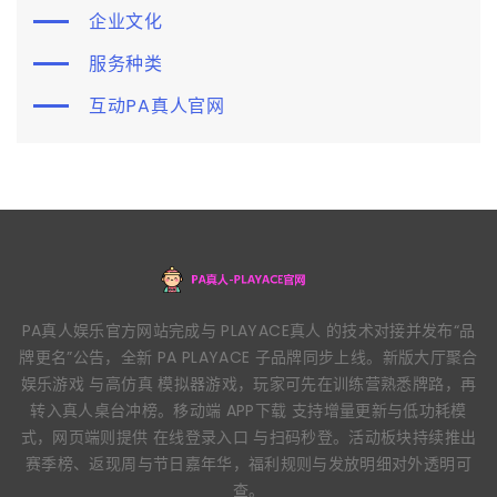
企业文化
服务种类
互动PA真人官网
PA真人娱乐官方网站完成与 PLAYACE真人 的技术对接并发布“品
牌更名”公告，全新 PA PLAYACE 子品牌同步上线。新版大厅聚合
娱乐游戏 与高仿真 模拟器游戏，玩家可先在训练营熟悉牌路，再
转入真人桌台冲榜。移动端 APP下载 支持增量更新与低功耗模
式，网页端则提供 在线登录入口 与扫码秒登。活动板块持续推出
赛季榜、返现周与节日嘉年华，福利规则与发放明细对外透明可
查。