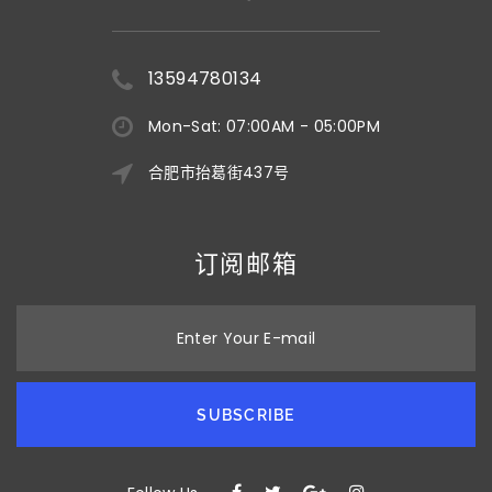
13594780134
Mon-Sat: 07:00AM - 05:00PM
合肥市抬葛街437号
订阅邮箱
Enter Your E-mail
SUBSCRIBE