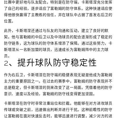
比赛中更好地与队友配合。特别是在防守端，卡斯塔涅充分发挥
了自己的经验，逐步适应了富勒姆的防守体系。这种快速适应使
得他很快赢得了主教练的信任，并在球队中占据了首发右后卫的
位置。
此外，卡斯塔涅还通过与队友的沟通和互动，建立了良好的默
契。他与富勒姆的中后卫以及中场球员的配合逐渐形成了稳定的
防守链条，这为球队的防守体系增添了保障。通过这些努力，卡
斯塔涅从一名新加盟的球员，迅速成长为富勒姆阵中的主力球
员。
2、提升球队防守稳定性
作为右后卫，卡斯塔涅在防守端的稳健表现无疑是他成为富勒姆
主力的重要原因之一。在过去的赛季中，富勒姆的防守表现并不
总是稳定，但卡斯塔涅的到来改变了这一局面。凭借着他的防守
意识、速度以及经验，富勒姆的防守线变得更加坚固。
卡斯塔涅在防守时非常注重站位和拦截。他能够在对方进攻球员
传球或突破之前，迅速做出判断并进行干扰。这种前瞻性的防守
让富勒姆在面对快速反击时，能够迅速进行调整，减少对方的进