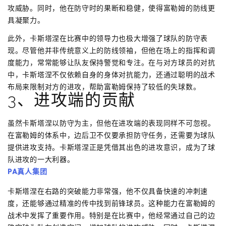
攻威胁。同时，他在防守时的果断和稳健，使得富勒姆的防线更
具凝聚力。
此外，卡斯塔涅在比赛中的领导力也极大增强了球队的防守表
现。尽管他并非传统意义上的防线领袖，但他在场上的指挥和调
度能力，常常能够让队友保持警觉和专注。在与对方球员的对抗
中，卡斯塔涅不仅依赖自身的身体对抗能力，还通过聪明的战术
布局来限制对方的进攻，帮助富勒姆保持了较低的失球数。
3、进攻端的贡献
虽然卡斯塔涅以防守为主，但他在进攻端的表现同样不可忽视。
在富勒姆的体系中，边后卫不仅要承担防守任务，还需要为球队
提供进攻支持。卡斯塔涅正是凭借其出色的进攻意识，成为了球
队进攻的一大利器。
PA真人集团
卡斯塔涅在右路的突破能力非常强，他不仅具备快速的冲刺速
度，还能够通过精准的传中找到前锋球员。这种能力在富勒姆的
战术中发挥了重要作用。特别是在比赛中，他经常通过自己的边