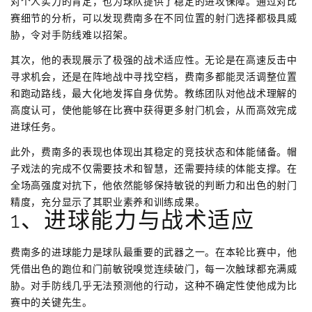
对个人实力的肯定，也为球队提供了稳定的进攻保障。通过对比
赛细节的分析，可以发现费南多在不同位置的射门选择都极具威
胁，令对手防线难以招架。
其次，他的表现展示了极强的战术适应性。无论是在高速反击中
寻求机会，还是在阵地战中寻找空档，费南多都能灵活调整位置
和跑动路线，最大化地发挥自身优势。教练团队对他战术理解的
高度认可，使他能够在比赛中获得更多射门机会，从而高效完成
进球任务。
此外，费南多的表现也体现出其稳定的竞技状态和体能储备。帽
子戏法的完成不仅需要技术和智慧，还需要持续的体能支撑。在
全场高强度对抗下，他依然能够保持敏锐的判断力和出色的射门
精度，充分显示了其职业素养和训练成果。
1、进球能力与战术适应
费南多的进球能力是球队最重要的武器之一。在本轮比赛中，他
凭借出色的跑位和门前敏锐嗅觉连续破门，每一次触球都充满威
胁。对手防线几乎无法预测他的行动，这种不确定性使他成为比
赛中的关键先生。