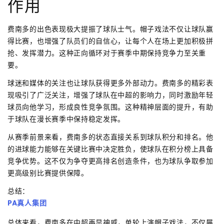
作用
费南多的出色表现极大提振了球队士气。帽子戏法不仅让球队赢
得比赛，也增强了队员们的自信心，让每个人在场上更加积极拼
抢、发挥潜力。这种正向循环对于赛季中期保持竞争力至关重
要。
球迷和媒体的关注也让球队获得更多外部动力。费南多的精彩表
现吸引了广泛关注，增强了球队在中超的影响力，同时激励年轻
球员向他学习，形成良性竞争氛围。这种精神层面的提升，有助
于球队在漫长赛季中保持稳定发挥。
从赛季前景来看，费南多的状态直接关系到球队积分和排名。他
的进球能力能够在关键比赛中决定胜负，使球队在积分榜上具备
竞争优势。这不仅为争夺更高排名创造条件，也为球队争取参加
更高级别比赛提供保障。
总结：
PA真人集团
总体来看，费南多在中超再显神威，单轮上演帽子戏法，不仅展