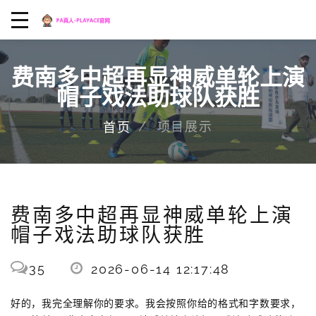
费南多中超再显神威单轮上演
帽子戏法助球队获胜
项目展示
首页
费南多中超再显神威单轮上演
帽子戏法助球队获胜
35
2026-06-14 12:17:48
好的，我完全理解你的要求。我会按照你给的格式和字数要求，