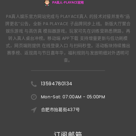
PA真人娱乐官方网站完成与 PLAYACE真人 的技术对接并发布“品
牌更名”公告，全新 PA PLAYACE 子品牌同步上线。新版大厅聚合
娱乐游戏 与高仿真 模拟器游戏，玩家可先在训练营熟悉牌路，再
转入真人桌台冲榜。移动端 APP下载 支持增量更新与低功耗模
式，网页端则提供 在线登录入口 与扫码秒登。活动板块持续推出
赛季榜、返现周与节日嘉年华，福利规则与发放明细对外透明可
查。
13594780134
Mon-Sat: 07:00AM - 05:00PM
合肥市抬葛街437号
订阅邮箱