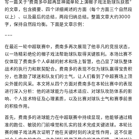
写一篇关于“费南多中超再显神威单轮上演帽子戏法助球队获胜”
的文章，包含摘要、四个详细阐述的方面（每个方面三个自然段
以上）、以及最后的总结，两段归纳总结。整篇文章大约3000
字，保持自然段均衡。下面是文章示例：
---
在最近一轮中超联赛中，费南多再次展现了他非凡的竞技状态，
以一场精彩绝伦的帽子戏法帮助球队取得关键胜利。本场比赛不
仅体现了费南多个人卓越的射术和场上智慧，也凸显了球队整体
战术的执行力和默契配合。费南多的表现不仅为球队赢得宝贵积
分，也激励了球迷和队友们的士气，让人们看到了中超赛场上顶
尖外援的风采。本文将从四个方面对费南多在本轮比赛中的表现
进行深入分析：他的进球能力与战术适应、对球队攻防体系的影
响、个人技术特征及心理素质，以及比赛对球队士气和赛季前景
的积极作用。
首先，费南多的进球能力在中超联赛中持续显现，他能够通过精
准的跑位、敏锐的门前嗅觉和扎实的技术完成关键进球。本轮比
赛的帽子戏法再次证明了他在关键时刻的决定性作用，这不仅是