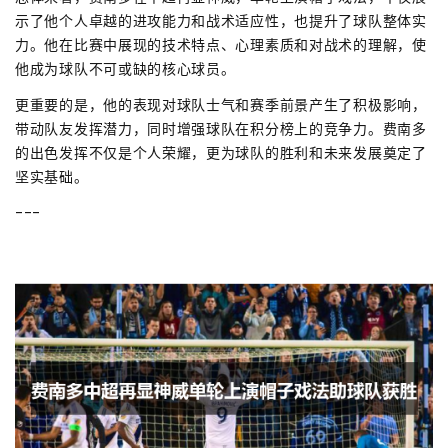
示了他个人卓越的进攻能力和战术适应性，也提升了球队整体实
力。他在比赛中展现的技术特点、心理素质和对战术的理解，使
他成为球队不可或缺的核心球员。
更重要的是，他的表现对球队士气和赛季前景产生了积极影响，
带动队友发挥潜力，同时增强球队在积分榜上的竞争力。费南多
的出色发挥不仅是个人荣耀，更为球队的胜利和未来发展奠定了
坚实基础。
---