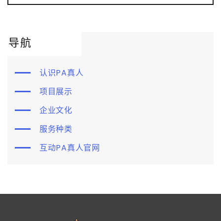
导航
认识PA真人
项目展示
企业文化
服务种类
互动PA真人官网