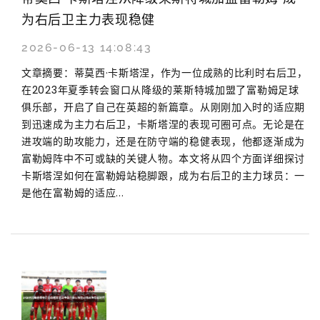
为右后卫主力表现稳健
2026-06-13 14:08:43
文章摘要：蒂莫西·卡斯塔涅，作为一位成熟的比利时右后卫，
在2023年夏季转会窗口从降级的莱斯特城加盟了富勒姆足球
俱乐部，开启了自己在英超的新篇章。从刚刚加入时的适应期
到迅速成为主力右后卫，卡斯塔涅的表现可圈可点。无论是在
进攻端的助攻能力，还是在防守端的稳健表现，他都逐渐成为
富勒姆阵中不可或缺的关键人物。本文将从四个方面详细探讨
卡斯塔涅如何在富勒姆站稳脚跟，成为右后卫的主力球员：一
是他在富勒姆的适应...